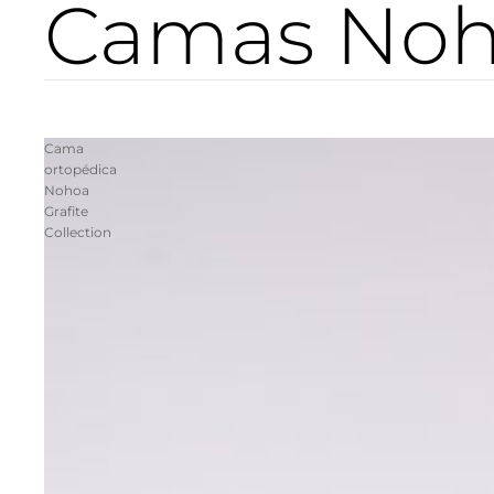
Camas No
Cama
ortopédica
Nohoa
Grafite
Collection